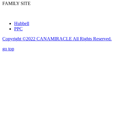
FAMILY SITE
Hubbell
PPC
Copyright ©2022
CANAMIRACLE
All Rights Reserved.
go top