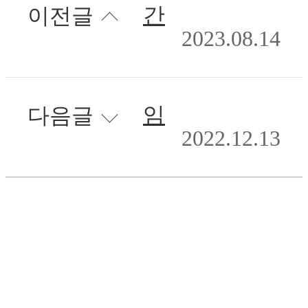
간접활선용 다기능활선 피박기
이전글
2023.08.14
임시걸이 일체형 클램프
다음글
2022.12.13
목록