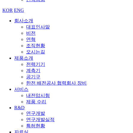
KOR
ENG
회사소개
대표인사말
비전
연혁
조직현황
오시는길
제품소개
전력기기
계측기
공기구
한전 배전공사 협력회사 장비
서비스
내전압시험
제품 수리
R&D
연구개발
연구개발실적
특허현황
자료실