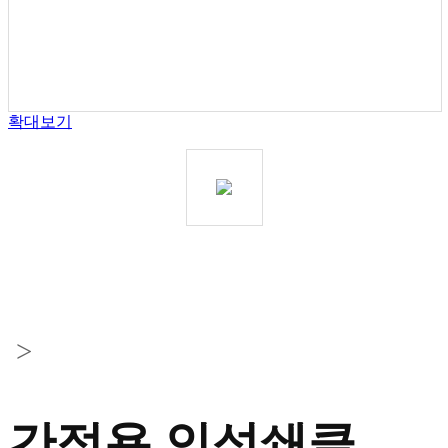
확대보기
>
간접용 인성쇄클