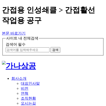
간접용 인성쇄클 > 간접활선
작업용 공구
본문 바로가기
사이트 내 전체검색
검색어 필수
검색
회사소개
대표인사말
비전
연혁
조직현황
오시는길