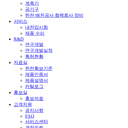
계측기
공기구
한전 배전공사 협력회사 장비
서비스
내전압시험
제품 수리
R&D
연구개발
연구개발실적
특허현황
자료실
한전확보기준
제품인증서
제품설명서
카탈로그
홍보실
홍보자료
고객지원
공지사항
FAQ
서비스센터
견적의뢰