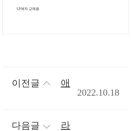
LP애자 교체용
애자포크
이전글
2022.10.18
라쳇렌치
다음글